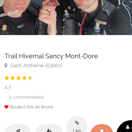
Trail Hivernal Sancy Mont-Dore
Saint-Anthème (63660)
4.3
(1 commentaires)
0
Ajouté
fois en favoris
J
Lien