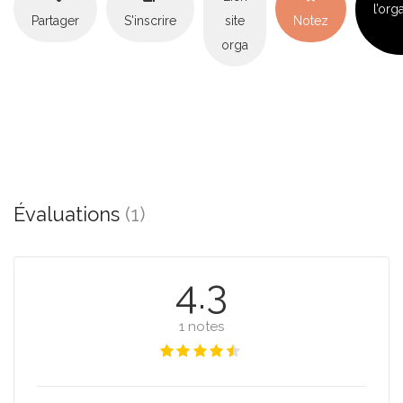
l’org
Partager
S'inscrire
site
Notez
orga
Évaluations
(1)
4.3
1 notes