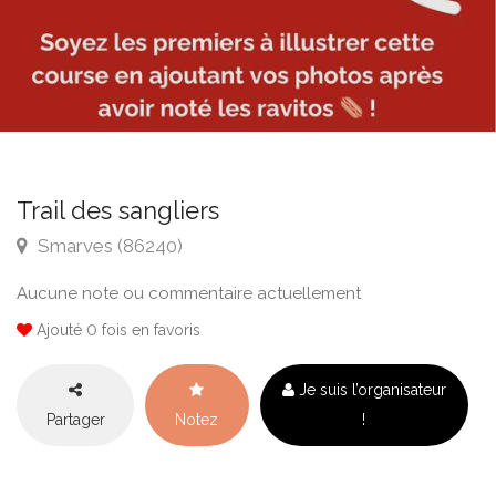
Trail des sangliers
Smarves (86240)
Aucune note ou commentaire actuellement
0
Ajouté
fois en favoris
Je suis l’organisateur
Partager
Notez
!